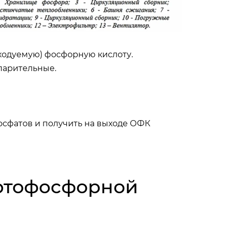
сходуемую) фосфорную кислоту.
парительные.
осфатов и получить на выходе ОФК
ортофосфорной