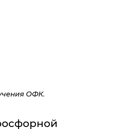
учения ОФК.
офосфорной