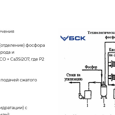
лучения
(отделение) фосфора
ерода и
CO + Ca3Si2O7, где Р2
 подачей сжатого
идратации) с
ман):