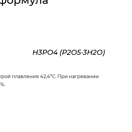
 формула
H3PO4 (P2O5·3H2O)
рой плавления 42,4ºС. При нагревании
5%.