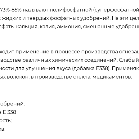
73%-85% называют полифосфатной (суперфосфатной) 
жидких и твердых фосфатных удобрений. На эти цел
фосфаты кальция, калия, аммония, смешанные удобре
ходит применение в процессе производства огнеза
зводстве различных химических соединений. Слабы
ти для улучшения вкуса (добавка Е338). Применяю
х волокон, в производстве стекла, медикаментов.
добрений;
 Е 338
сть;
в: