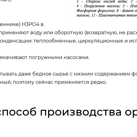
меннике) Н3РО4 в
 применяют воду или оборотную (возвратную, не ра
онденсации: теплообменные, циркуляционные и ис
екачивают погружными насосами.
тывать даже бедное сырьё с низким содержанием ф
тный, поэтому сейчас применяется редко.
способ производства 