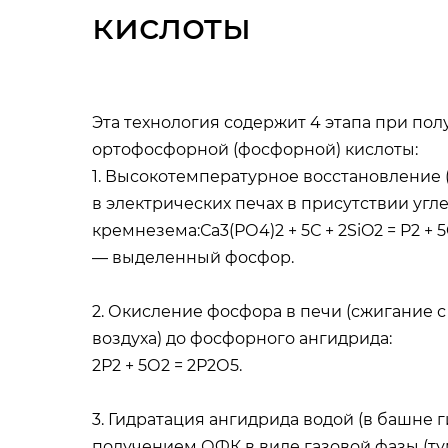
кислоты
Эта технология содержит 4 этапа при по
ортофосфорной (фосфорной) кислоты:
1. Высокотемпературное восстановление 
в электрических печах в присутствии угл
кремнезема:Са3(РО4)2 + 5С + 2SiO2 = P2 + 5
— выделенный фосфор.
2. Окисление фосфора в печи (сжигание с
воздуха) до фосфорного ангидрида:
2Р2 + 5О2 = 2Р2О5.
3. Гидратация ангидрида водой (в башне г
получением ОФК в виде газовой фазы (ту