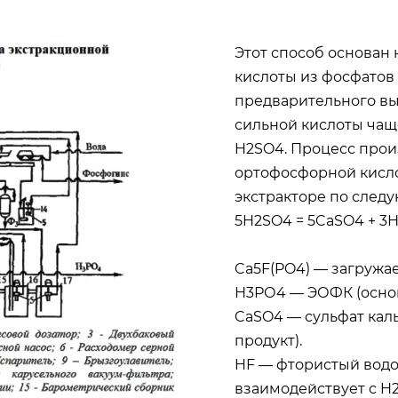
Этот способ основан
кислоты из фосфатов
предварительного вы
сильной кислоты чащ
H2SO4. Процесс прои
ортофосфорной кисло
экстракторе по след
5H2SO4 = 5CaSO4 + 3Н
Ca5F(PO4) — загружа
Н3РО4 — ЭОФК (основ
CaSO4 — сульфат кал
продукт).
HF — фтористый вод
взаимодействует с H2