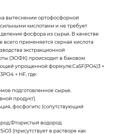
 на вытеснении ортофосфорной
 сильными кислотами и не требует
деления фосфора из сырья. В качестве
е всего применяется серная кислота
зводства экстракционной
ты (ЭОФК) происходит в баковом
ующей упрощенной формуле:Ca5F(PO4)3 +
3РО4 + HF, где:
емое подготовленное сырье.
ной продукт).
ьция, фосфогипс (сопутствующий
ород.Фтористый водород
SiO3 (присутствует в растворе как