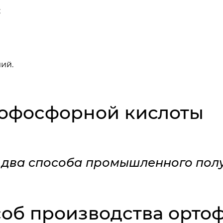
;
ий.
тофосфорной кислоты
 два способа промышленного пол
соб производства орт