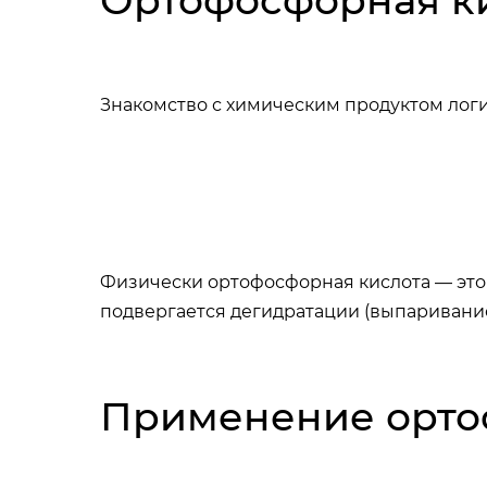
Ортофосфорная ки
Знакомство с химическим продуктом логич
Физически ортофосфорная кислота — это
подвергается дегидратации (выпаривани
Применение орто