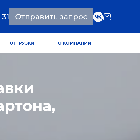
-31
Отправить запрос
ОТГРУЗКИ
О КОМПАНИИ
авки
артона,