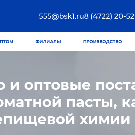
555@bsk1.ru
8 (4722) 20-52
ПТОМ
ФИЛИАЛЫ
ПРОИЗВОДСТВО
 и оптовые пост
оматной пасты, к
епищевой химии