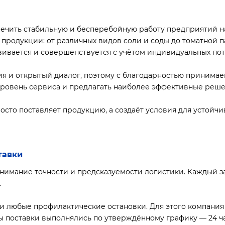
печить стабильную и бесперебойную работу предприятий н
родукции: от различных видов соли и соды до томатной п
вивается и совершенствуется с учётом индивидуальных по
 и открытый диалог, поэтому с благодарностью принимаем
уровень сервиса и предлагать наиболее эффективные реше
росто поставляет продукцию, а создаёт условия для устойч
тавки
нимание точности и предсказуемости логистики. Каждый за
.
и любые профилактические остановки. Для этого компани
 поставки выполнялись по утверждённому графику — 24 часа 