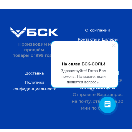
О компании
Контакты и Дилеры
Производим и
продаём
товары с 1999 года.
На связи БСК-СОЛЬ!
Здравствуйте! Готов Вам
8-4722-20-52-31
Доставка
помочь. Напишите, если
Пн-Пт с 9 до 18 по МСК
появятся вопросы.
Политика
555@bsk1.ru
конфиденциальности
Отправьте Ваш запрос
на почту, ответим за 30
мин по будням
Verification: bf69094c1db8e769