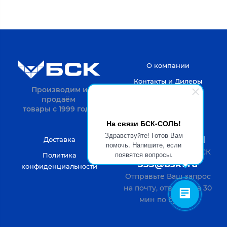
О компании
Контакты и Дилеры
Производим и
продаём
товары с 1999 года.
На связи БСК-СОЛЬ!
Здравствуйте! Готов Вам
8-4722-20-52-31
Доставка
помочь. Напишите, если
Пн-Пт с 9 до 18 по МСК
появятся вопросы.
Политика
555@bsk1.ru
конфиденциальности
Отправьте Ваш запрос
на почту, ответим за 30
мин по будням