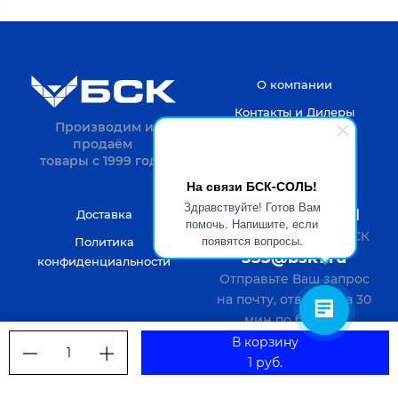
О компании
Контакты и Дилеры
Производим и
продаём
товары с 1999 года.
На связи БСК-СОЛЬ!
Здравствуйте! Готов Вам
8-4722-20-52-31
Доставка
помочь. Напишите, если
Пн-Пт с 9 до 18 по МСК
появятся вопросы.
Политика
555@bsk1.ru
конфиденциальности
Отправьте Ваш запрос
на почту, ответим за 30
мин по будням
В корзину
1
1 руб.
Verification: bf69094c1db8e769