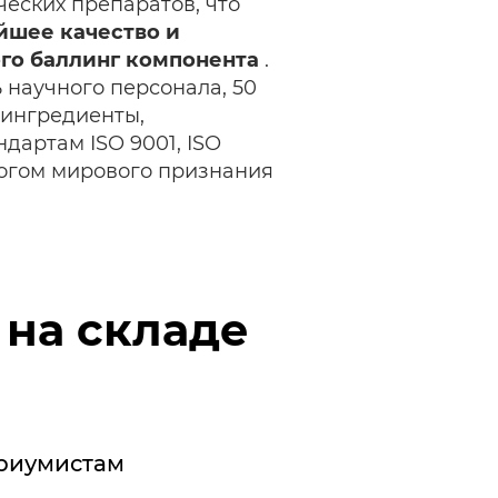
еских препаратов, что
йшее качество и
го баллинг компонента
.
 научного персонала, 50
 ингредиенты,
дартам ISO 9001, ISO
логом мирового признания
 на складе
ариумистам