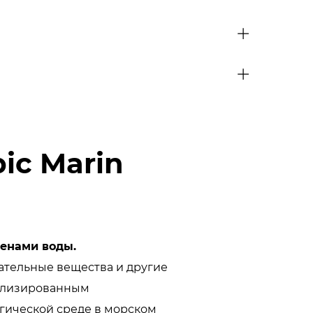
ic Marin
менами воды.
ательные вещества и другие
иализированным
гической среде в морском