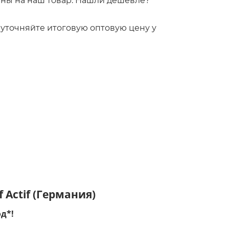
ны на наш товар. Нашли дешевле?
!
то уточняйте итоговую оптовую цену у
 Actif (Германия)
д*!