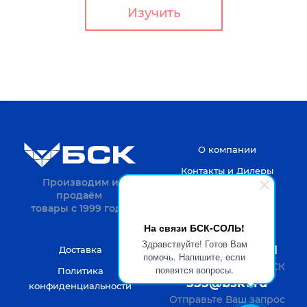
Изучить
О компании
Контакты и Дилеры
Производим и
продаём
товары с 1999 года.
На связи БСК-СОЛЬ!
Здравствуйте! Готов Вам
8-4722-20-52-31
Доставка
помочь. Напишите, если
Пн-Пт с 9 до 18 по МСК
появятся вопросы.
Политика
555@bsk1.ru
конфиденциальности
Отправьте Ваш запрос