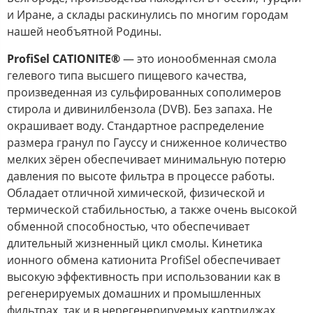
и Иране, а склады раскинулись по многим городам
нашей необъятной Родины.
ProfiSel CATIONITE
®
— это ионообменная смола
гелевого типа высшего пищевого качества,
произведенная из сульфированных сополимеров
стирола и дивинилбензола (DVB). Без запаха. Не
окрашивает воду. Стандартное распределение
размера гранул по Гауссу и сниженное количество
мелких зёрен обеспечивает минимальную потерю
давления по высоте фильтра в процессе работы.
Обладает отличной химической, физической и
термической стабильностью, а также очень высокой
обменной способностью, что обеспечивает
длительный жизненный цикл смолы. Кинетика
ионного обмена катионита ProfiSel обеспечивает
высокую эффективность при использовании как в
регенерируемых домашних и промышленных
фильтрах, так и в нерегенерируемых картриджах.