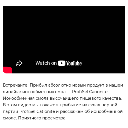
Встречайте! Прибыл абсолютно новый продукт в нашей
линейке ионообменных смол — ProfiSel Carionite!
Ионообменная смола высочайшего пищевого качества.
В этом видео мы покажем прибытие на склад первой
партии ProfiSel Cationite и расскажем об ионообменной
смоле. Приятного просмотра!