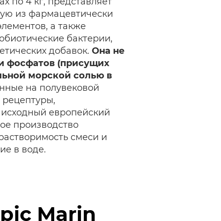
ах по 4 кг, представляет
щую из фармацевтически
элементов, а также
обиотические бактерии,
етических добавок.
Она не
и фосфатов (присущих
льной морской солью в
нные на полувековой
n рецептуры,
 исходный европейский
ое производство
растворимость смеси и
ие в воде.
pic Marin