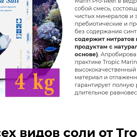
Marin Pro-Reef в вёдр
собой смесь, состоя
чистых минералов и 
пребиотические и пр
без содержания синт
содержит нитратов 
продуктам с натура
основе)
. Апробирова
практике Tropic Mari
высококачественный
материал и отлаженн
гарантирует полную 
длительное равновес
ех видов соли от Tro