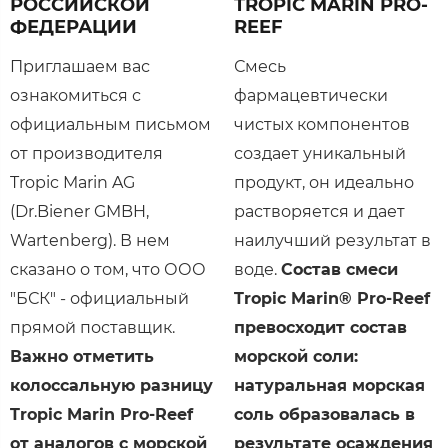
РОССИЙСКОЙ
TROPIC MARIN PRO-
ФЕДЕРАЦИИ
REEF
Приглашаем вас
Смесь
ознакомиться с
фармацевтически
официальным письмом
чистых компонентов
от производителя
создает уникальный
Tropic Marin AG
продукт, он идеально
(Dr.Biener GMBH,
растворяется и дает
Wartenberg). В нем
наилучший результат в
сказано о том, что ООО
воде.
Состав смеси
"БСК" - официальный
Tropic Marin® Pro-Reef
прямой поставщик.
превосходит состав
Важно отметить
морской соли:
колоссальную разницу
натуральная морская
Tropic Marin Pro-Reef
соль образовалась в
от аналогов с морской
результате осаждения