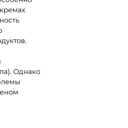
 кремах
ность
о
дуктов.
и
ла). Однако
блемы
меном