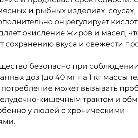
 мясных и рыбных изделиях, соусах,
ополнительно он регулирует кислот
дляет окисление жиров и масел, чт
т сохранению вкуса и свежести про
ещество безопасно при соблюдени
нных доз (до 40 мг на 1 кг массы те
 потребление может вызывать про
 желудочно-кишечным трактом и об
обенно у людей с хроническими
ями.