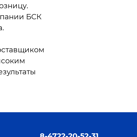
озницу.
мпании БСК
.
поставщиком
ысоким
езультаты
8-4722-20-52-31