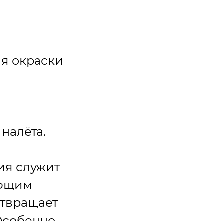
ия окраски
налёта.
ия служит
ающим
отвращает
 Особенно