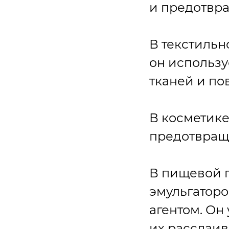
и предотвр
В текстиль
он использу
тканей и п
В косметике
предотвраще
В пищевой 
эмульгатор
агентом. Он
их расслаив