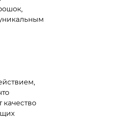
рошок,
 уникальным
ействием,
что
 качество
ющих