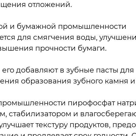
ащения отложений.
ной и бумажной промышленности
ется для смягчения воды, улучшен
овышения прочности бумаги.
 его добавляют в зубные пасты для
ния образования зубного камня и 
промышленности пирофосфат натр
ом, стабилизатором и влагосберег
 улучшает текстуру продуктов, пред
ание и продлевает срок годности.