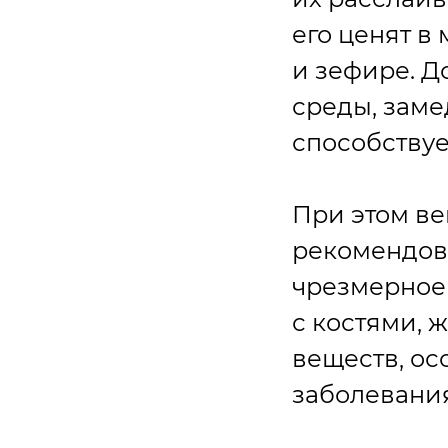
его ценят в
и зефире. Д
среды, заме
способствуе
При этом в
рекомендова
чрезмерное
с костями,
веществ, ос
заболевани