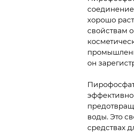
соединение
хорошо рас
свойствам о
косметическ
промышленн
он зарегист
Пирофосфат
эффективно 
предотвраща
воды. Это с
средствах 