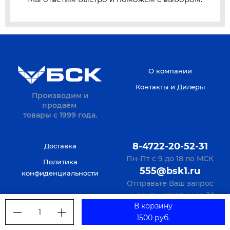
О компании
Контакты и Дилеры
Производим и
продаём
товары с 1999 года.
8-4722-20-52-31
Доставка
Пн-Пт с 9 до 18 по МСК
Политика
555@bsk1.ru
конфиденциальности
Отправьте Ваш запрос
на почту, ответим за 30
В корзину
мин по будням
1
1500 руб.