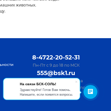
домашних животных.
щу.
8-4722-20-52-31
ьности
Пн-Пт с 9 до 18 по МСК
555@bsk1.ru
Отправьте Ваш запрос на
На связи БСК-СОЛЬ!
почту, ответим за 30 мин по
Здравствуйте! Готов Вам помочь.
Напишите, если появятся вопросы.
будням