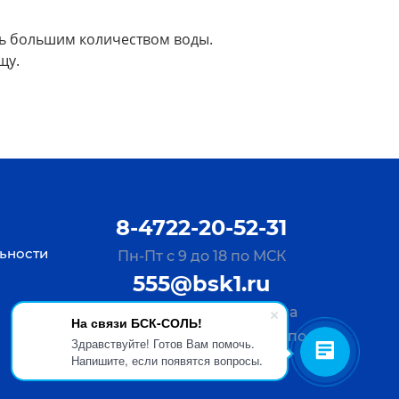
ыть большим количеством воды.
щу.
8-4722-20-52-31
ьности
Пн-Пт с 9 до 18 по МСК
555@bsk1.ru
Отправьте Ваш запрос на
На связи БСК-СОЛЬ!
почту, ответим за 30 мин по
Здравствуйте! Готов Вам помочь.
Напишите, если появятся вопросы.
будням