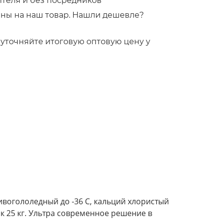
ителя и без посредников
ны на наш товар. Нашли дешевле?
!
то уточняйте итоговую оптовую цену у
тивогололедный до -36 С, кальций хлористый
к 25 кг. Ультра современное решение в