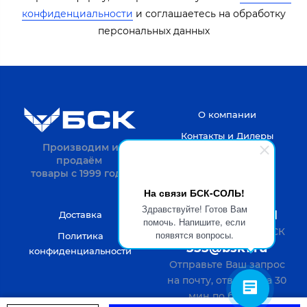
конфиденциальности
​​​ и соглашаетесь на обработку
персональных данных​​
О компании
Контакты и Дилеры
Производим и
продаём
товары с 1999 года.
На связи БСК-СОЛЬ!
Здравствуйте! Готов Вам
8-4722-20-52-31
Доставка
помочь. Напишите, если
Пн-Пт с 9 до 18 по МСК
появятся вопросы.
Политика
555@bsk1.ru
конфиденциальности
Отправьте Ваш запрос
на почту, ответим за 30
мин по будням