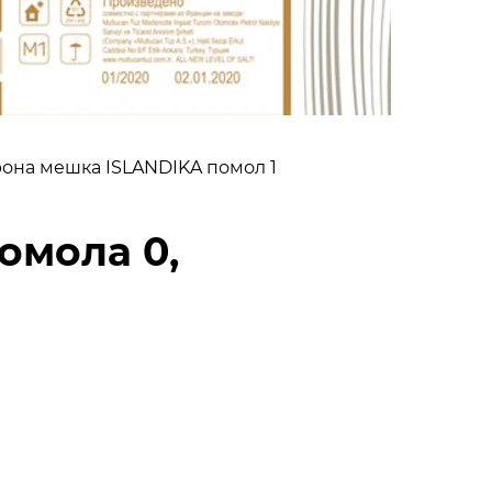
рона мешка ISLANDIKA помол 1
омола 0,