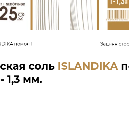
DIKA помол 1
Задняя сто
ская соль
ISLANDIKA
п
 1,3 мм.