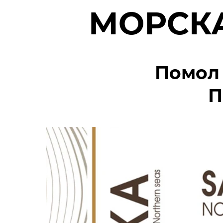
МОРСК
Помол 1
П