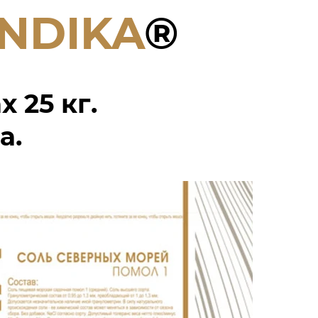
ANDIKA
®
 25 кг.
а.