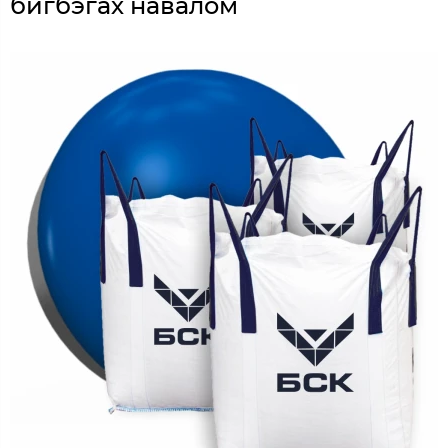
бигбэгах навалом