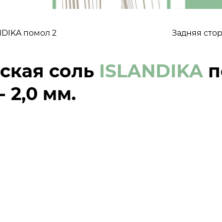
DIKA помол 2
Задняя сто
ская соль
ISLANDIKA
п
- 2,0 мм.