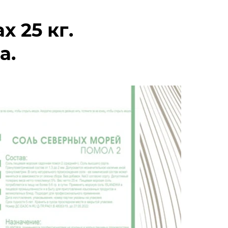
х 25 кг.
а.