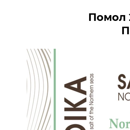
Помол 2
П