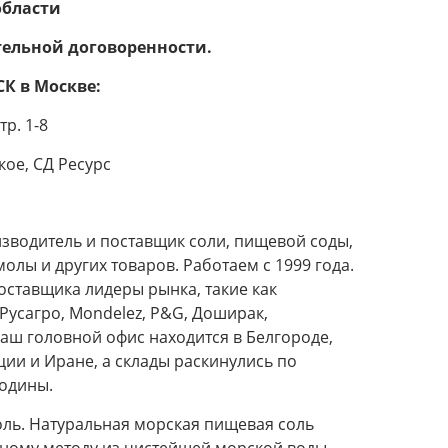
области
ельной договоренности.
К в Москве:
тр. 1-8
кое, СД Ресурс
зводитель и поставщик соли, пищевой соды,
лы и других товаров. Работаем с 1999 года.
оставщика лидеры рынка, такие как
усагро, Mondelez, P&G, Доширак,
аш головной офис находится в Белгороде,
ции и Иране, а склады раскинулись по
одины.
ль. Натуральная морская пищевая соль
нному методу из чистейшей морской воды