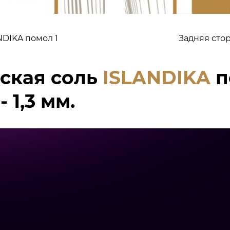
DIKA помол 1
Задняя сто
ская соль
ISLANDIKA
п
 1,3 мм.