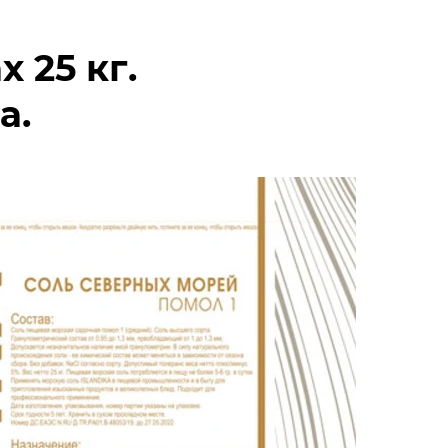
 25 кг.
а.