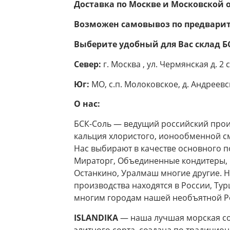
Доставка по Москве и Московской 
Возможен самовывоз по предварит
Выберите удобный для Вас склад БС
Север:
г. Москва , ул. Чермянская д. 2 с
Юг:
МО, с.п. Молоковское, д. Андреевс
О нас:
БСК-Соль — ведущий российский прои
кальция хлористого, ионообменной смо
Нас выбирают в качестве основного п
Мираторг, Объединенные кондитеры, Р
Останкино, Уралмаш многие другие. Н
производства находятся в России, Тур
многим городам нашей необъятной Р
ISLANDIKA
— наша лучшая морская со
элитного сорта, создана по традицио