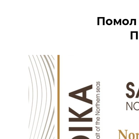
Помол 1
П