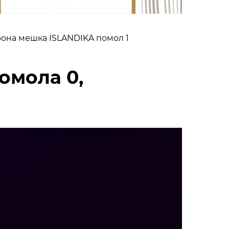
рона мешка ISLANDIKA помол 1
омола 0,