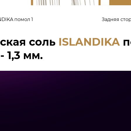
DIKA помол 1
Задняя сто
ская соль
ISLANDIKA
п
 1,3 мм.