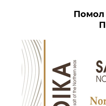
Помол 1
П