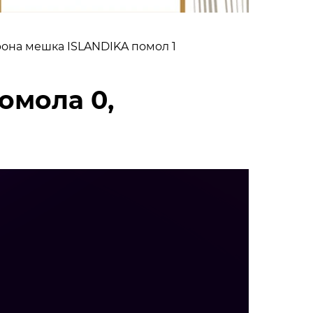
рона мешка ISLANDIKA помол 1
омола 0,