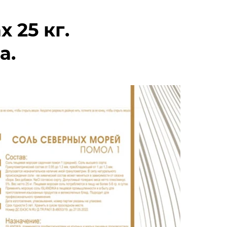
 25 кг.
а.