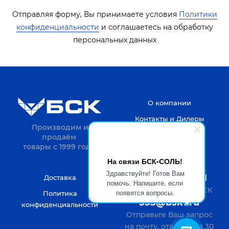
Отправляя форму, Вы принимаете условия
Политики
конфиденциальности
​​​ и соглашаетесь на обработку
персональных данных​​
О компании
Контакты и Дилеры
Производим и
продаём
товары с 1999 года.
На связи БСК-СОЛЬ!
Здравствуйте! Готов Вам
8-4722-20-52-31
Доставка
помочь. Напишите, если
Пн-Пт с 9 до 18 по МСК
появятся вопросы.
Политика
555@bsk1.ru
конфиденциальности
Отправьте Ваш запрос
на почту, ответим за 30