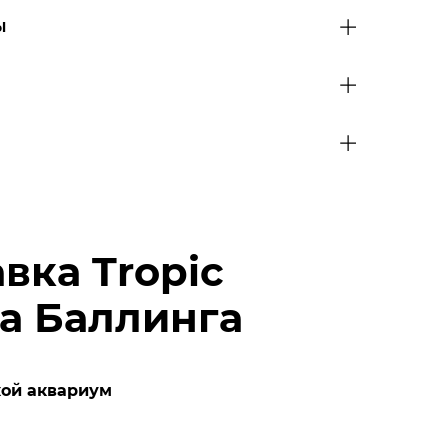
Ы
вка Tropic
нса Баллинга
кой аквариум