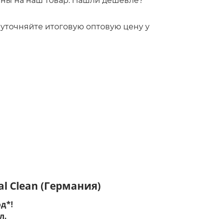
ны на наш товар. Нашли дешевле?
!
то уточняйте итоговую оптовую цену у
al Clean (Германия)
д*!
мл
.