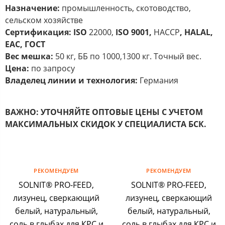
Назначение:
промышленность, скотоводство,
сельском хозяйстве
Сертификация:
ISO
22000,
ISO
9001,
HACCP
,
HALAL
,
ЕАС, ГОСТ
Вес мешка:
50 кг, ББ по 1000,1300 кг. Точный вес.
Цена:
по запросу
Владелец линии и технология:
Германия
ВАЖНО:
УТОЧНЯЙТЕ ОПТОВЫЕ ЦЕНЫ С УЧЕТОМ
МАКСИМАЛЬНЫХ СКИДОК У СПЕЦИАЛИСТА БСК.
РЕКОМЕНДУЕМ
РЕКОМЕНДУЕМ
SOLNIT® PRO-FEED,
SOLNIT® PRO-FEED,
лизунец, сверкающий
лизунец, сверкающий
белый, натуральный,
белый, натуральный,
соль в глыбах для КРС и
соль в глыбах для КРС и