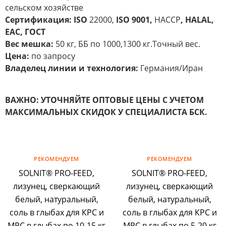
сельском хозяйстве
Сертификация:
ISO
22000,
ISO
9001,
HACCP
,
HALAL
,
ЕАС, ГОСТ
Вес мешка:
50 кг, ББ по 1000,1300 кг.Точный вес.
Цена:
по запросу
Владелец линии и технология:
Германия/Иран
ВАЖНО:
УТОЧНЯЙТЕ ОПТОВЫЕ ЦЕНЫ С УЧЕТОМ
МАКСИМАЛЬНЫХ СКИДОК У СПЕЦИАЛИСТА БСК.
РЕКОМЕНДУЕМ
РЕКОМЕНДУЕМ
SOLNIT® PRO-FEED,
SOLNIT® PRO-FEED,
лизунец, сверкающий
лизунец, сверкающий
белый, натуральный,
белый, натуральный,
соль в глыбах для КРС и
соль в глыбах для КРС и
МРС в глыбах по 10-15 кг
МРС в глыбах по 5-20 кг