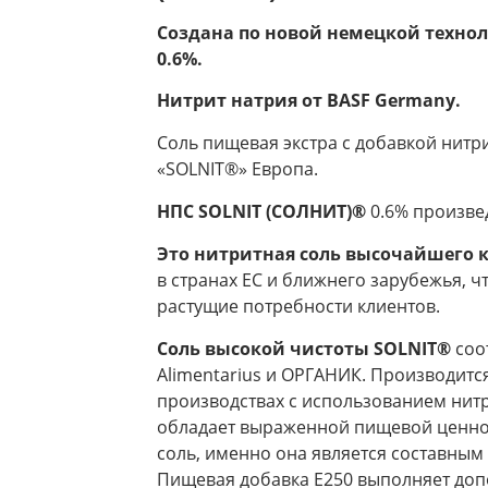
Создана по новой немецкой техно
0.6%.
Нитрит натрия от BASF Germany.
Соль пищевая экстра с добавкой нитр
«SOLNIT®» Европа.
НПС SOLNIT (СОЛНИТ)®
0.6% произве
Это нитритная соль высочайшего 
в странах ЕС и ближнего зарубежья, ч
растущие потребности клиентов.
Соль высокой чистоты SOLNIT
®
соот
Alimentarius и ОРГАНИК. Производится
производствах с использованием нитр
обладает выраженной пищевой ценнос
соль, именно она является составным
Пищевая добавка Е250 выполняет доп