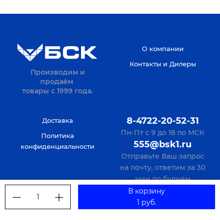
О компании
Контакты и Дилеры
Производим и
продаём
товары с 1999 года.
8-4722-20-52-31
Доставка
Пн-Пт с 9 до 18 по МСК
Политика
555@bsk1.ru
конфиденциальности
Отправьте Ваш запрос
на почту, ответим за 30
мин по будням
В корзину
1
1 руб.
Verification: bf69094c1db8e769