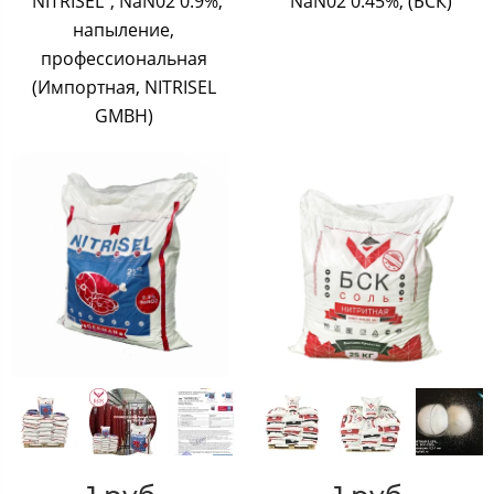
"NITRISEL", NaN02 0.9%,
NaN02 0.45%, (БСК)
напыление,
профессиональная
(Импортная, NITRISEL
GMBH)